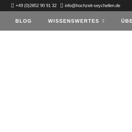
+49 (0)2852 90 91 32
info@hochzeit-seychellen.de
BLOG
WISSENSWERTES
ÜB
ING-FOTOSHOO
18, 2018