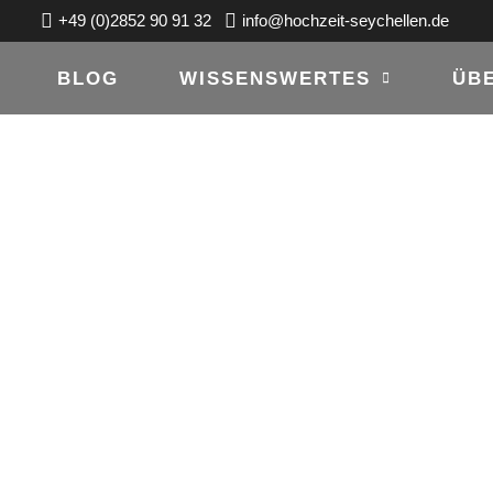
+49 (0)2852 90 91 32
info@hochzeit-seychellen.de
BLOG
WISSENSWERTES
ÜB
 FOTOWETTBEW
 23, 2014