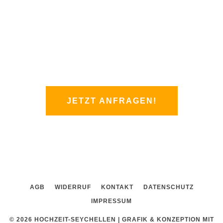
q
Worauf wartet Ihr noch? Nutzt einfach mein
u
Kontaktformular.
a
r
Ich melde mich innerhalb von 24 Stunden bei
e
Euch. Einfacher geht es nicht!
JETZT ANFRAGEN!
AGB
WIDERRUF
KONTAKT
DATENSCHUTZ
IMPRESSUM
© 2026 HOCHZEIT-SEYCHELLEN |
GRAFIK & KONZEPTION MIT