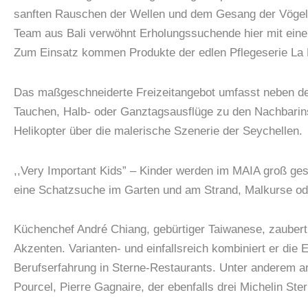
sanften Rauschen der Wellen und dem Gesang der Vögel.
Team aus Bali verwöhnt Erholungssuchende hier mit ein
Zum Einsatz kommen Produkte der edlen Pflegeserie La Pr
Das maßgeschneiderte Freizeitangebot umfasst neben de
Tauchen, Halb- oder Ganztagsausflüge zu den Nachbarin
Helikopter über die malerische Szenerie der Seychellen.
,,Very Important Kids” – Kinder werden im MAIA groß ge
eine Schatzsuche im Garten und am Strand, Malkurse od
Küchenchef André Chiang, gebürtiger Taiwanese, zaubert
Akzenten. Varianten- und einfallsreich kombiniert er die
Berufserfahrung in Sterne-Restaurants. Unter anderem a
Pourcel, Pierre Gagnaire, der ebenfalls drei Michelin St