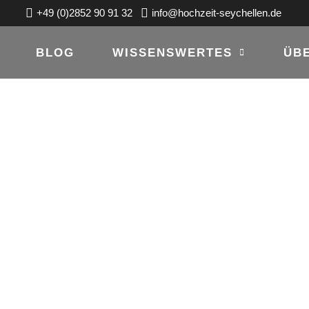
+49 (0)2852 90 91 32
info@hochzeit-seychellen.de
BLOG
WISSENSWERTES
ÜB
F DEN SEYCHE
DAS MAIA LUX
MAHÉ, SEYCH
 2012