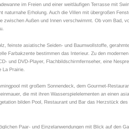
n Badewanne im Freien und einer weitläufigen Terrasse mit S
t naturnahe Erholung. Auch die Villen mit übergroßen Fens
enze zwischen Außen und Innen verschwimmt. Ob vom Bad, v
u.
olz, feinste asiatische Seiden- und Baumwollstoffe, gerahm
lle Farbakzente bestimmen das Interieur. Zu den modernen 
, CD- und DVD-Player, Flachbildschirmfernseher, eine Nesp
 La Prairie.
Swimmingpool mit großem Sonnendeck, dem Gourmet-Restauran
inmauer, die mit ihren Wasserspielelementen an einen asia
egetation bilden Pool, Restaurant und Bar das Herzstück des
möglichen Paar- und Einzelanwendungen mit Blick auf den Ga