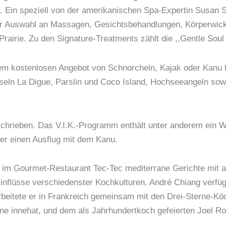
 Ein speziell von der amerikanischen Spa-Expertin Susan S
er Auswahl an Massagen, Gesichtsbehandlungen, Körperwick
airie. Zu den Signature-Treatments zählt die ,,Gentle Sou
m kostenlosen Angebot von Schnorcheln, Kajak oder Kanu f
seln La Digue, Parslin und Coco Island, Hochseeangeln sow
schrieben. Das V.I.K.-Programm enthält unter anderem ein 
er einen Ausflug mit dem Kanu.
 im Gourmet-Restaurant Tec-Tec mediterrane Gerichte mit a
 Einflüsse verschiedenster Kochkulturen. André Chiang verfü
rbeitete er in Frankreich gemeinsam mit den Drei-Sterne-K
erne innehat, und dem als Jahrhundertkoch gefeierten Joel R