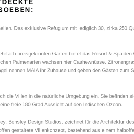
TDECKTE
 SOEBEN:
ellen. Das exklusive Refugium mit lediglich 30, zirka 250 
rfach preisgekrönten Garten bietet das Resort & Spa den
ischen Palmenarten wachsen hier Cashewnüsse, Zitronengras,
Vögel nennen MAIA ihr Zuhause und geben den Gästen zum S
ich die Villen in die natürliche Umgebung ein. Sie befinden s
t eine freie 180 Grad Aussicht auf den Indischen Ozean.
ey, Bensley Design Studios, zeichnet für die Architektur des
s offen gestaltete Villenkonzept, bestehend aus einem halbo