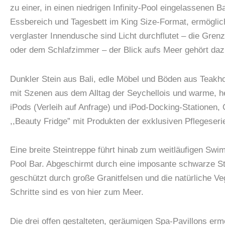
zu einer, in einen niedrigen Infinity-Pool eingelassene
Essbereich und Tagesbett im King Size-Format, ermöglich
verglaster Innendusche sind Licht durchflutet – die Gr
oder dem Schlafzimmer – der Blick aufs Meer gehört daz
Dunkler Stein aus Bali, edle Möbel und Böden aus Teakh
mit Szenen aus dem Alltag der Seychellois und warme, he
iPods (Verleih auf Anfrage) und iPod-Docking-Stationen
,,Beauty Fridge” mit Produkten der exklusiven Pflegeserie
Eine breite Steintreppe führt hinab zum weitläufigen 
Pool Bar. Abgeschirmt durch eine imposante schwarze Ste
geschützt durch große Granitfelsen und die natürliche V
Schritte sind es von hier zum Meer.
Die drei offen gestalteten, geräumigen Spa-Pavillons er