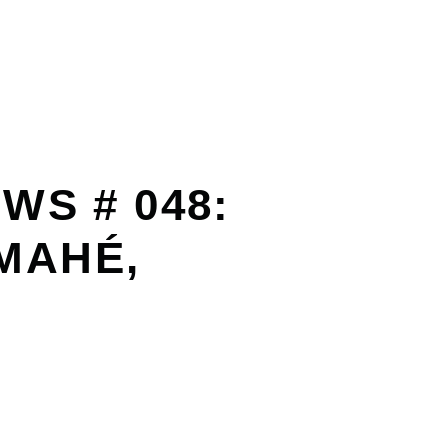
WS # 048:
MAHÉ,