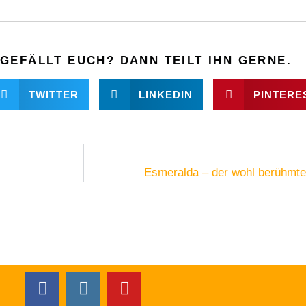
GEFÄLLT EUCH? DANN TEILT IHN GERNE.
TWITTER
LINKEDIN
PINTERE
Esmeralda – der wohl berühmte
F
I
Y
a
n
o