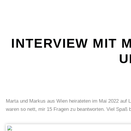
INTERVIEW MIT
U
Marta und Markus aus Wien heirateten im Mai 2022 auf La
waren so nett, mir 15 Fragen zu beantworten. Viel Spaß 