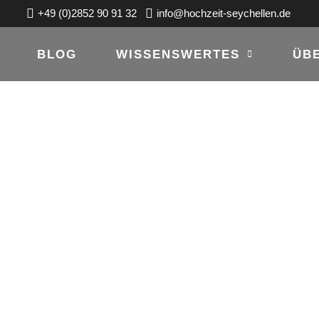
+49 (0)2852 90 91 32
info@hochzeit-seychellen.de
BLOG
WISSENSWERTES
ÜB
IT MEINEM
MARTA UND M
, 2023