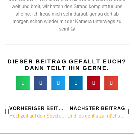
weit und breit, wir hatten den Strand komplett für uns
alleine. Ich freue mich sehr darauf, genau dort ab
morgen schon wieder mit der Kamera unterwegs zu
sein! 😀
DIESER BEITRAG GEFÄLLT EUCH?
DANN TEILT IHN GERNE.
Zurück
Nä
VORHERIGER BEITRAG
NÄCHSTER BEITRAG
Hochzeit auf den Seychellen / Hochzeitsfotograf Seychellen
Und los geht´s zur nächsten Hochzeit auf den Seychellen! :-)