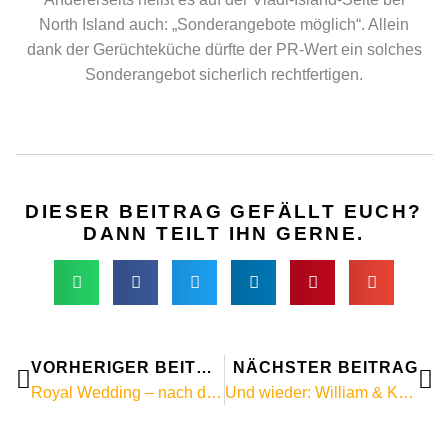
North Island auch: „Sonderangebote möglich“. Allein
dank der Gerüchteküche dürfte der PR-Wert ein solches
Sonderangebot sicherlich rechtfertigen.
DIESER BEITRAG GEFÄLLT EUCH?
DANN TEILT IHN GERNE.
Zurück
Nä
VORHERIGER BEITRAG
NÄCHSTER BEITRAG
Royal Wedding – nach der Hochzeit: Prinz William und Kate verbringen Honeymoon auf North Island, Seychellen!
Und wieder: William & Kate flittern auf den Seychellen!