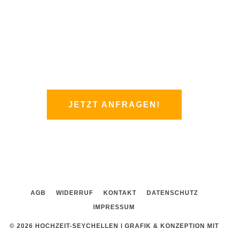
q
Worauf wartet Ihr noch? Nutzt einfach mein
u
Kontaktformular.
a
r
Ich melde mich innerhalb von 24 Stunden bei
e
Euch. Einfacher geht es nicht!
JETZT ANFRAGEN!
AGB
WIDERRUF
KONTAKT
DATENSCHUTZ
IMPRESSUM
© 2026 HOCHZEIT-SEYCHELLEN |
GRAFIK & KONZEPTION MIT