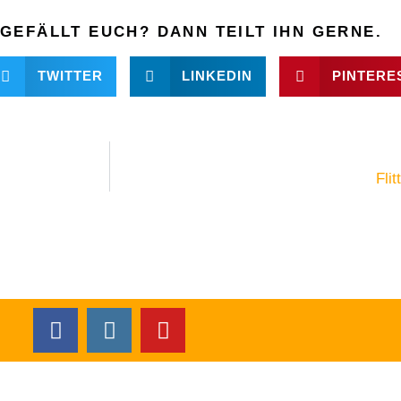
GEFÄLLT EUCH? DANN TEILT IHN GERNE.
TWITTER
LINKEDIN
PINTERE
Fli
F
I
Y
a
n
o
c
s
u
e
t
t