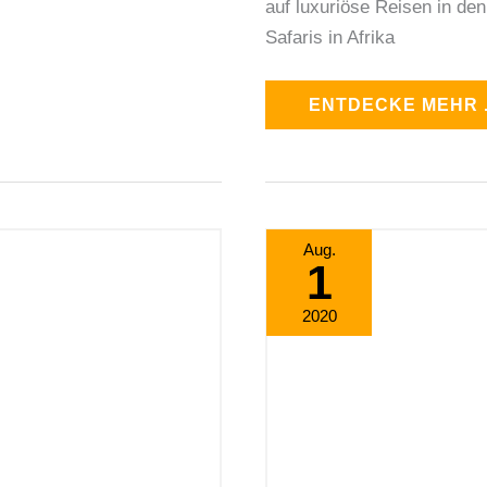
auf luxuriöse Reisen in de
Safaris in Afrika
ENTDECKE MEHR .
EIN
Aug.
1
SCHÖNER
TAG
2020
–
WELCOME
TO
THE
SEYCHELLES!