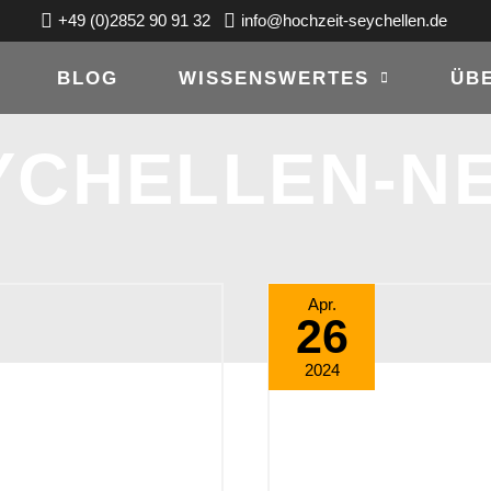
+49 (0)2852 90 91 32
info@hochzeit-seychellen.de
BLOG
WISSENSWERTES
ÜB
YCHELLEN-N
BRANDNEU
Apr.
26
AUF
PLATTE
2024
ISLAND:
DAS
„WALDORF
ASTORIA
SEYCHELLES